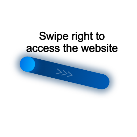
установки кондиционера
Подключение кондиционера к
системе вентиляции (если
необходимо)
Обеспечение правильного
воздухообмена и притока свежего
воздуха
Тестирование системы для
проверки ее работоспособности
Обслуживание кондиционеров с
притоком воздуха
Регулярное обслуживание кондиционера с
притоком воздуха необходимо для