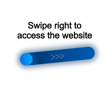
горске‚ потребители могут быть уверены в
‚ а также в возможности создания
.
и наружных блоков LG
актеризуются широким диапазоном
одобрать оптимальную модель для различных
истикам относятся:
 и обогреву
: от 5 до 20 кВт и более‚ в
и
: высокий уровень энергоэффективности‚ что
.